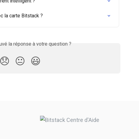
ent intelligent ?
 la carte Bitstack ?
vé la réponse à votre question ?
😞
😐
😃