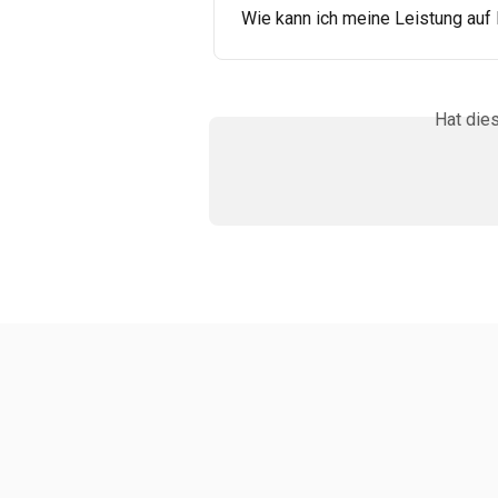
Wie kann ich meine Leistung auf 
Hat die