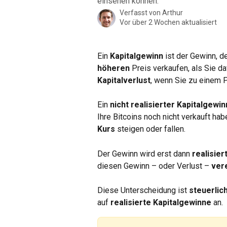
einsehen können.
Verfasst von
Arthur
Vor über 2 Wochen aktualisiert
Ein 
Kapitalgewinn
 ist der Gewinn, d
höheren
 Preis verkaufen, als Sie d
Kapitalverlust
, wenn Sie zu einem 
Ein 
nicht realisierter Kapitalgewin
Ihre Bitcoins noch nicht verkauft hab
Kurs
 steigen oder fallen.
Der Gewinn wird erst dann 
realisiert
diesen Gewinn – oder Verlust – 
ver
Diese Unterscheidung ist 
steuerlic
auf 
realisierte Kapitalgewinne
 an.