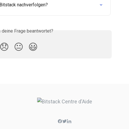
Bitstack nachverfolgen?
s deine Frage beantwortet?
😞
😐
😃