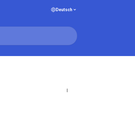
Deutsch