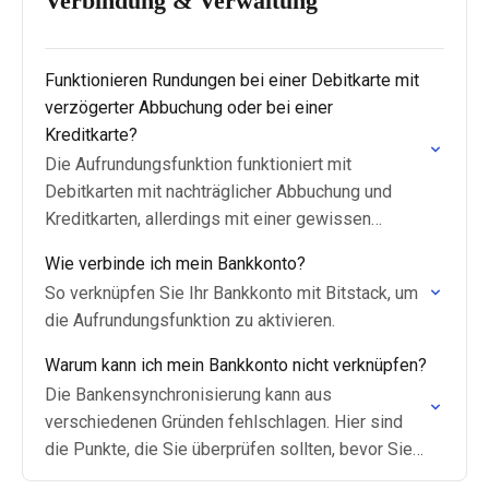
Verbindung & Verwaltung
Funktionieren Rundungen bei einer Debitkarte mit
verzögerter Abbuchung oder bei einer
Kreditkarte?
Die Aufrundungsfunktion funktioniert mit
Debitkarten mit nachträglicher Abbuchung und
Kreditkarten, allerdings mit einer gewissen
Verzögerung. Hier erfahren Sie, warum manche
Wie verbinde ich mein Bankkonto?
Transaktionen möglicherweise nicht sofort in der
So verknüpfen Sie Ihr Bankkonto mit Bitstack, um
App angezeigt werden.
die Aufrundungsfunktion zu aktivieren.
Warum kann ich mein Bankkonto nicht verknüpfen?
Die Bankensynchronisierung kann aus
verschiedenen Gründen fehlschlagen. Hier sind
die Punkte, die Sie überprüfen sollten, bevor Sie
sich an den Support wenden.