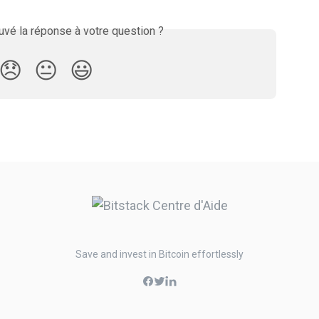
vé la réponse à votre question ?
😞
😐
😃
Save and invest in Bitcoin effortlessly