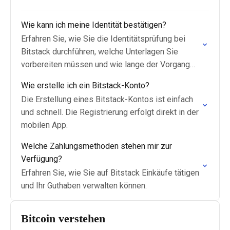
Wie kann ich meine Identität bestätigen?
Erfahren Sie, wie Sie die Identitätsprüfung bei
Bitstack durchführen, welche Unterlagen Sie
vorbereiten müssen und wie lange der Vorgang
dauert.
Wie erstelle ich ein Bitstack-Konto?
Die Erstellung eines Bitstack-Kontos ist einfach
und schnell. Die Registrierung erfolgt direkt in der
mobilen App.
Welche Zahlungsmethoden stehen mir zur
Verfügung?
Erfahren Sie, wie Sie auf Bitstack Einkäufe tätigen
und Ihr Guthaben verwalten können.
Bitcoin verstehen