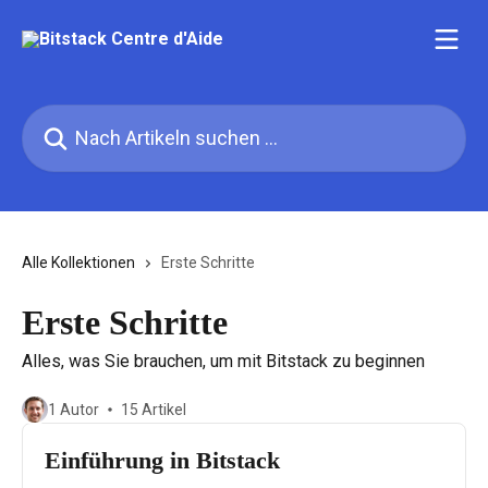
Zum Hauptinhalt springen
Nach Artikeln suchen …
Alle Kollektionen
Erste Schritte
Erste Schritte
Alles, was Sie brauchen, um mit Bitstack zu beginnen
1 Autor
15 Artikel
Einführung in Bitstack