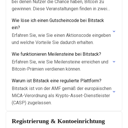
bei denen Nutzer die Chance haben, Bitcoin zu
gewinnen. Diese Veranstaltungen finden in zwei
verschiedenen Formen statt.
Wie löse ich einen Gutscheincode bei Bitstack
ein?
Erfahren Sie, wie Sie einen Aktionscode eingeben
und welche Vorteile Sie dadurch erhalten.
Wie funktionieren Meilensteine bei Bitstack?
Erfahren Sie, wie Sie Meilensteine erreichen und
Bitcoin-Prämien verdienen können.
Warum ist Bitstack eine regulierte Plattform?
Bitstack ist von der AMF gemäß der europäischen
MiCA-Verordnung als Krypto-Asset-Dienstleister
(CASP) zugelassen.
Registrierung & Kontoeinrichtung