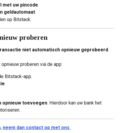
l met uw pincode
.
en geldautomaat
.
en op Bitstack.
pnieuw proberen
transactie niet automatisch opnieuw geprobeerd
.
g opnieuw proberen via de app:
 de Bitstack-app.
tie
.
n opnieuw toevoegen
. Hierdoor kan uw bank het 
toriseren.
, 
neem dan contact op met ons 