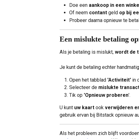
Doe een 
aankoop in een winke
Of neem 
contant 
geld 
op bij e
Probeer daarna opnieuw te betal
Een mislukte betaling o
Als je betaling is mislukt, 
wordt de 
Je kunt de betaling echter handmati
Open het tabblad 
'Activiteit'
 in
Selecteer de 
mislukte transac
Tik op 
'Opnieuw proberen
'.
U kunt 
uw kaart
 ook 
verwijderen e
gebruik ervan bij Bitstack opnieuw au
Als het probleem zich blijft voordoen