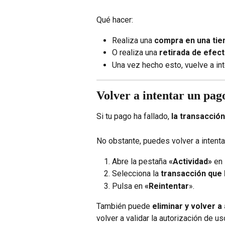
Qué hacer:
Realiza una 
compra en una tie
O realiza una 
retirada de efec
Una vez hecho esto, vuelve a inte
Volver a intentar un pag
Si tu pago ha fallado, 
la transacció
No obstante, puedes volver a intent
Abre la pestaña 
«Actividad»
 en
Selecciona la 
transacción que 
Pulsa en 
«Reintentar
».
También puede 
eliminar y volver a 
volver a validar la autorización de us